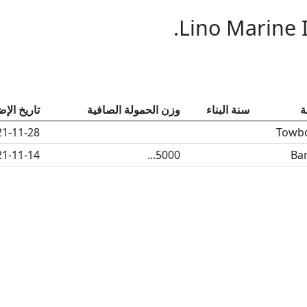
Lino Marine I
ة
سنة البناء
وزن الحمولة الصافية
تاريخ الإ
21-11-28
Towb
21-11-14
5000...
Ba