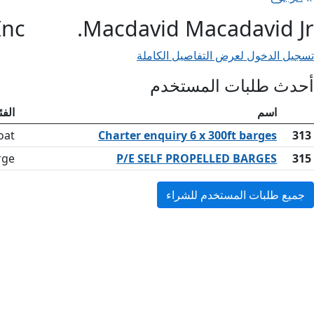
nc.
Macdavid Macadavid Jr.
تسجيل الدخول لعرض التفاصيل الكاملة
أحدث طلبات المستخدم
اسم
الفئ
oat
Charter enquiry 6 x 300ft barges
313
rge
P/E SELF PROPELLED BARGES
315
جميع طلبات المستخدم للشراء