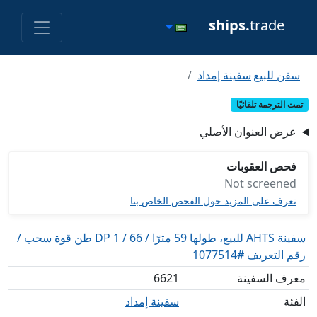
ships.
trade
سفن للبيع
سفينة إمداد
تمت الترجمة تلقائيًا
عرض العنوان الأصلي
فحص العقوبات
Not screened
تعرف على المزيد حول الفحص الخاص بنا
سفينة AHTS للبيع، طولها 59 مترًا / DP 1 / 66 طن قوة سحب /
رقم التعريف #1077514
معرف السفينة
6621
الفئة
سفينة إمداد