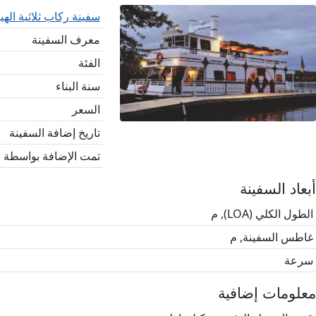
سفينة ركاب ثلاثية الهيكل، 60 قدم × 16 قدم، م
معرف السفينة
الفئة
سنة البناء
السعر
تاريخ إضافة السفينة
تمت الإضافة بواسطة
أبعاد السفينة
الطول الكلي (LOA), م
غاطس السفينة, م
سرعة
معلومات إضافية