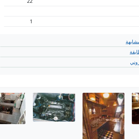
22
1
شابهة
بقة
روني