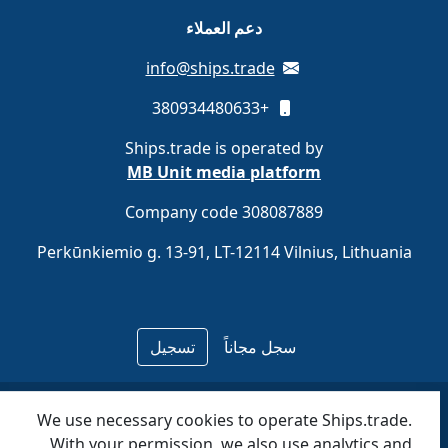
دعم العملاء
info@ships.trade
+380934480633
Ships.trade is operated by
MB Unit media platform
Company code 308087889
Perkūnkiemio g. 13-91, LT-12114 Vilnius, Lithuania
سجل مجاناً
تسجيل
MB Unit media
© 2020–2026 Ships.trade. Operated by
We use necessary cookies to operate Ships.trade.
.
platform
With your permission, we also use analytics and