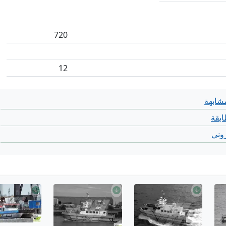
720
12
شابهة
بقة
روني