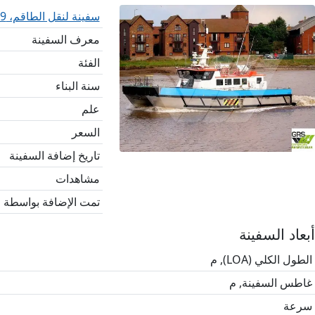
سفينة لنقل الطاقم، 19 متر / 12 راكب، للبيع / رقم التعريف: 1078088
معرف السفينة
الفئة
سنة البناء
علم
السعر
تاريخ إضافة السفينة
مشاهدات
تمت الإضافة بواسطة
أبعاد السفينة
الطول الكلي (LOA), م
غاطس السفينة, م
سرعة