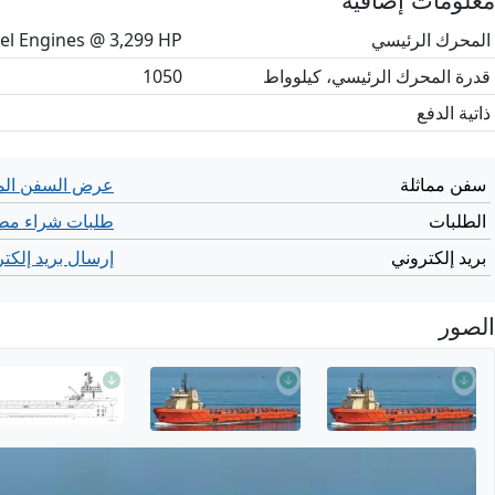
المحرك الرئيسي
esel Engines @ 3,299 HP
قدرة المحرك الرئيسي، كيلوواط
1050
ذاتية الدفع
سفن مماثلة
عرض السفن الم
الطلبات
طلبات شراء مطا
بريد إلكتروني
إرسال بريد إلكت
الصور