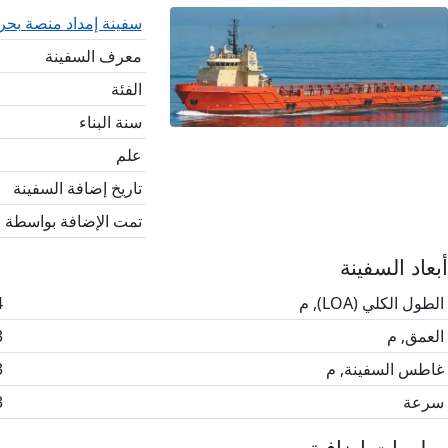
سفينة إمداد منصة بحرية بط
معرف السفينة
الفئة
سنة البناء
علم
تاريخ إضافة السفينة
تمت الإضافة بواسطة
أبعاد السفينة
الطول الكلي (LOA), م
4
العمق, م
3
غاطس السفينة, م
3
سرعة
3
معلومات إضافية