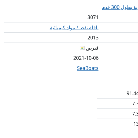
ول 300 قدم
3071
ناقلة نفط / مواد كيميائية
2013
قبرص
2021-10-06
SeaBoats
91.4
7.
7.
1