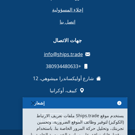
إخلاء المسؤولية
اتصل بنا
جهات الاتصال
info@ships.trade
+380934480633
شارع أوليكساندرا ميشوهي، 12
كييف، أوكرانيا
إشعار
يستخدم موقع Ships.trade ملفات تعريف الارتباط
سجل مجاناً
تسجيل
(الكوكيز) لتوفير وظائف الموقع الضرورية، وتحسين
تجربتك، وتحليل حركة المرور الخاصة بنا. باستخدام
موقعنا، فإنك توافق على سياسة الخصوصية الخاصة بنا