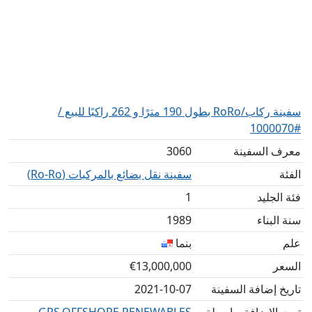
سفينة ركاب/RoRo بطول 190 مترًا و 262 راكبًا للبيع /
#1000070
معرف السفينة
3060
الفئة
سفينة نقل بضائع بالمركبات (Ro-Ro)
فئة الجليد
1
سنة البناء
1989
علم
بنما
السعر
€13,000,000
تاريخ إضافة السفينة
2021-10-07