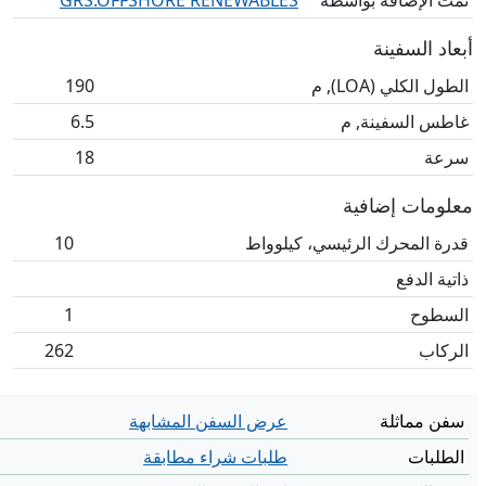
تمت الإضافة بواسطة
GRS.OFFSHORE RENEWABLES
أبعاد السفينة
الطول الكلي (LOA), م
190
غاطس السفينة, م
6.5
سرعة
18
معلومات إضافية
قدرة المحرك الرئيسي، كيلوواط
10
ذاتية الدفع
السطوح
1
الركاب
262
سفن مماثلة
عرض السفن المشابهة
الطلبات
طلبات شراء مطابقة