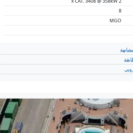
2 x CAT. 3408 @ 358kW
8
MGO
شابهة
بقة
روني