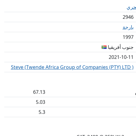
بحري
2946
بارجة
1997
جنوب أفريقيا
2021-10-11
Steve (Twende Africa Group of Companies (PTY) LTD )
67.13
5.03
5.3