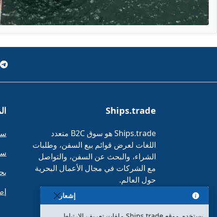
Ships.trade
ال
Ships.trade هو سوق B2C متعدد
سف
اللغات لعرض قوائم بيع السفن، وطلبات
سف
الشراء، والبحث عن السفن، والتواصل
مع الشركات في مجال الأعمال البحرية
بح
حول العالم.
إض
إشعار
يستخدم موقع Ships.trade ملفات تعريف الارتباط