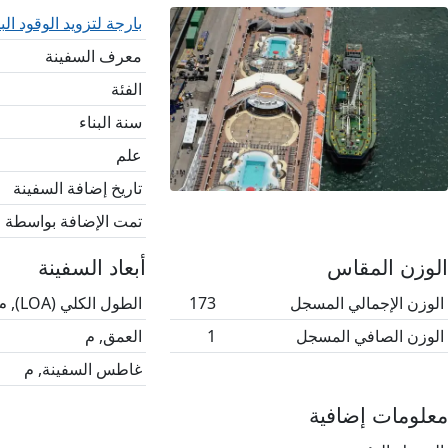
بارجة لتزويد الوقود ال
معرف السفينة
الفئة
سنة البناء
علم
تاريخ إضافة السفينة
تمت الإضافة بواسطة
الوزن المقاس
أبعاد السفينة
الوزن الإجمالي المسجل
173
الطول الكلي (LOA), م
الوزن الصافي المسجل
1
العمق, م
غاطس السفينة, م
معلومات إضافية