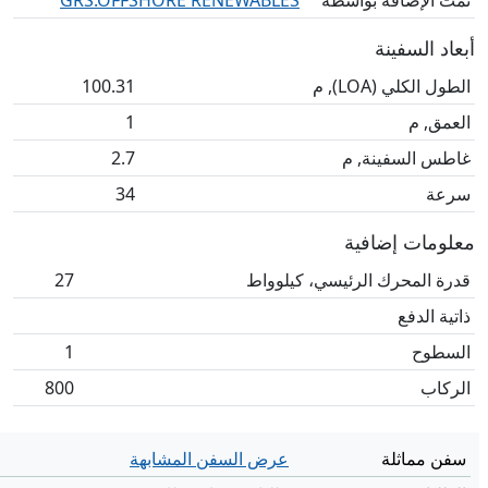
تمت الإضافة بواسطة
GRS.OFFSHORE RENEWABLES
أبعاد السفينة
الطول الكلي (LOA), م
100.31
العمق, م
1
غاطس السفينة, م
2.7
سرعة
34
معلومات إضافية
قدرة المحرك الرئيسي، كيلوواط
27
ذاتية الدفع
السطوح
1
الركاب
800
سفن مماثلة
عرض السفن المشابهة